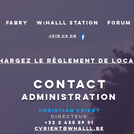
FABRY
W:HALLL STATION
FORUM
Join us on
hargez le règlement de locat
Contact
ADMINISTRATION
Christian Vrient
DIRECTeur
+32 2 435 59 91
cvrient@whalll.be