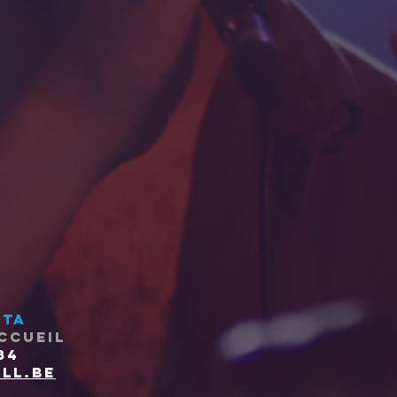
ota
ccueil
84
ll.be