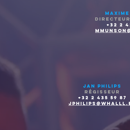
MAXIME
DIRECTeur
+32 2 4
mmunson@
JAN PHILIPS
RÉGISSEUR
+32 2 435 59 87
jphilips@whalll.