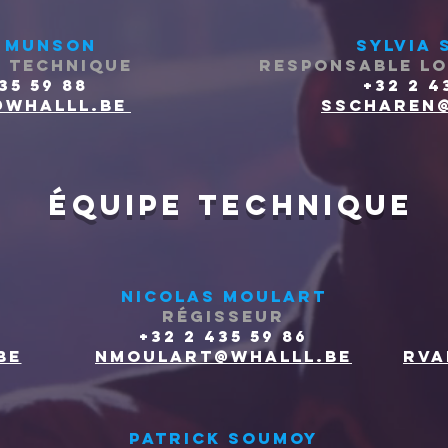
 MUNSON
Sylvia 
 TECHNIQUE
RESPONSABLE LO
35 59 88
+32 2 4
whalll.be
sscharen@
ÉQUIPE TECHNIQUE
Nicolas Moulart
RÉGISSEUR
+32 2 435 59 86
be
nmoulart@whalll.be
rva
patrick soumoy