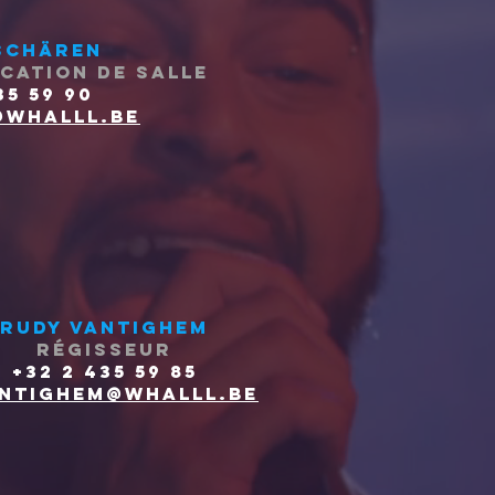
Schären
CATION de salle
35 59 90
whalll.be
Rudy vantighem
RÉGISSEUR
+32 2 435 59 85
ntighem@whalll.be