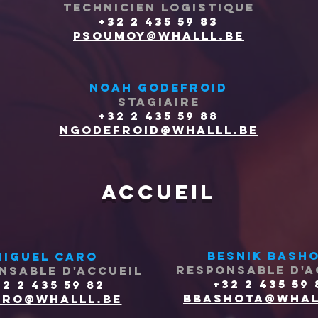
technicien logistique
+32 2 435 59 83
psoumoy@whalll.be
Noah Godefroid
stagiaire
+32 2 435 59 88
ngodefroid@wha
lll.be
accueil
Besnik bash
Miguel Caro
responsable d'a
nsable d'accueil
+32 2 435 59 
32 2 435 59 82
bbashota@whal
ro@whalll.be